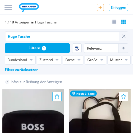
Einloggen
1.118 Anzeigen in Hugo Tasche
Filtern
1
Bundesland
Zustand
Farbe
Größe
Muster
Filter zurücksetzen
Infos zur Reihung der Anzeigen
Noch 3 Tage