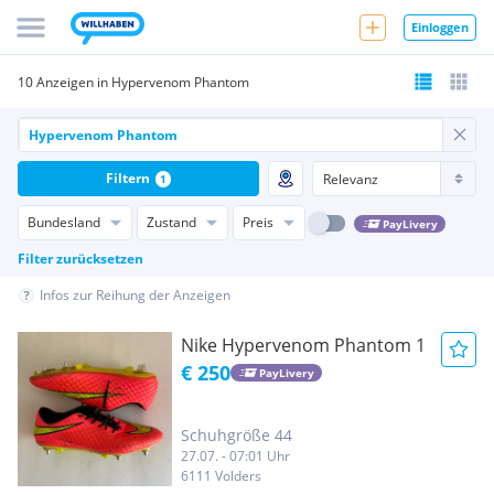
Einloggen
10 Anzeigen in Hypervenom Phantom
Filtern
1
Bundesland
Zustand
Preis
PayLivery
Filter zurücksetzen
Infos zur Reihung der Anzeigen
Nike Hypervenom Phantom 1
€ 250
PayLivery
Schuhgröße 44
27.07. - 07:01 Uhr
6111 Volders