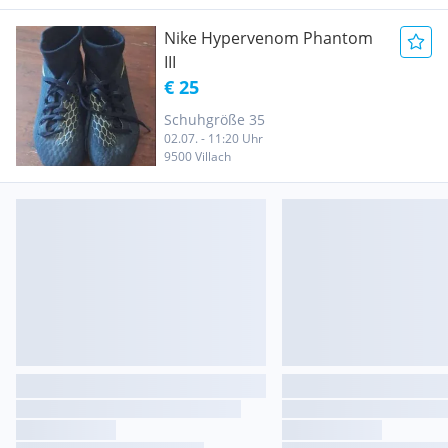
Nike Hypervenom Phantom
III
€ 25
Schuhgröße 35
02.07. - 11:20 Uhr
9500 Villach