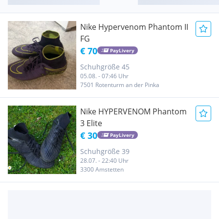
Nike Hypervenom Phantom II
FG
€ 70
PayLivery
Schuhgröße 45
05.08. - 07:46 Uhr
7501 Rotenturm an der Pinka
Nike HYPERVENOM Phantom
3 Elite
€ 30
PayLivery
Schuhgröße 39
28.07. - 22:40 Uhr
3300 Amstetten