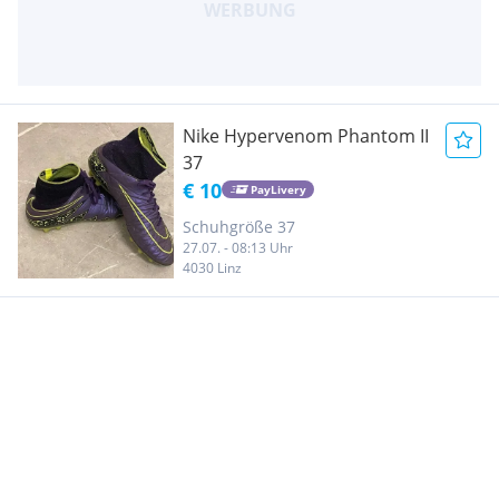
Nike Hypervenom Phantom II
37
€ 10
PayLivery
Schuhgröße 37
27.07. - 08:13 Uhr
4030 Linz