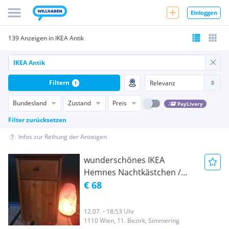
Einloggen
139 Anzeigen in IKEA Antik
Filtern
1
Bundesland
Zustand
Preis
PayLivery
Filter zurücksetzen
Infos zur Reihung der Anzeigen
wunderschönes IKEA
Hemnes Nachtkästchen /
antik gebeizt
€ 68
12.07. - 18:53 Uhr
1110 Wien, 11. Bezirk, Simmering