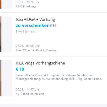
06.07. - 20:26 Uhr
8240 Friedberg
Ikea VIDGA + Vorhang
zu verschenken
€ 30
Etwa 3 Jahre alt
07.08. - 09:08 Uhr
1140 Wien, 14. Bezirk, Penzing
IKEA Vidga Vorhangschiene
€ 10
Einwandfreier Zustand, komplett mit nötigem Zubehör und
Montageanleitung. Nur Selbstabholung. Inkl. 1 Pkg. Ösen für den
Vorhang (nicht am Bild) 3- läufig, weiß, für Deckenmontage 140 cm
06.08. - 14:47 Uhr
4910 Ried im Innkreis