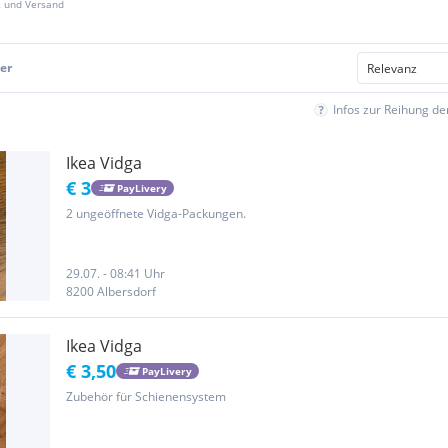
z und Versand
er
Infos zur Reihung d
Ikea Vidga
€ 3
PayLivery
2 ungeöffnete Vidga-Packungen.
29.07. - 08:41 Uhr
8200 Albersdorf
Ikea Vidga
€ 3,50
PayLivery
Zubehör für Schienensystem