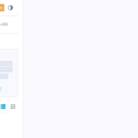
en
5.466