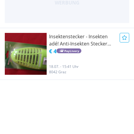
Insektenstecker - Insekten
adé! Anti-Insekten Stecker
orange oder grün - neu
€ 4
PayLivery
18.07. - 15:41 Uhr
8042 Graz