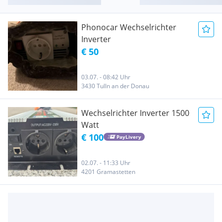
Phonocar Wechselrichter
Inverter
€ 50
03.07. - 08:42 Uhr
3430 Tulln an der Donau
Wechselrichter Inverter 1500
Watt
€ 100
PayLivery
02.07. - 11:33 Uhr
4201 Gramastetten