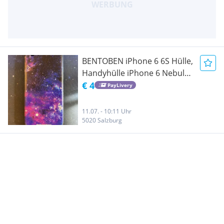
BENTOBEN iPhone 6 6S Hülle,
Handyhülle iPhone 6 Nebula
Pattern Muster mit Solider
€ 4
PayLivery
PC Schale und flexibeler TPU
Cover stoßfest Kratzfest
11.07. - 10:11 Uhr
Hülle für iPhone 6 iPhone 6s
5020 Salzburg
Lila Schwarz