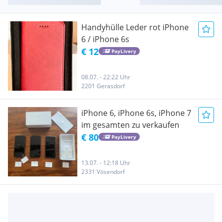
Handyhülle Leder rot iPhone
6 / iPhone 6s
€ 12
PayLivery
08.07. - 22:22 Uhr
2201 Gerasdorf
iPhone 6, iPhone 6s, iPhone 7
im gesamten zu verkaufen
€ 80
PayLivery
13.07. - 12:18 Uhr
2331 Vösendorf