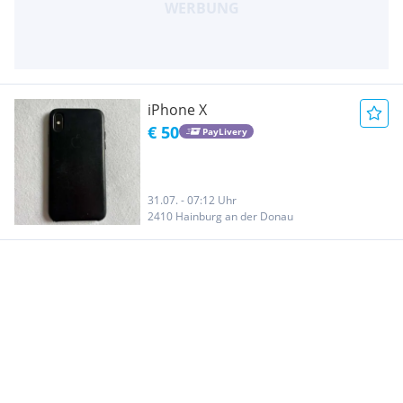
iPhone X
€ 50
PayLivery
31.07. - 07:12 Uhr
2410 Hainburg an der Donau