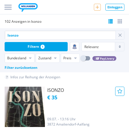
Einloggen
102 Anzeigen in Isonzo
Filtern
1
Bundesland
Zustand
Preis
PayLivery
Filter zurücksetzen
Infos zur Reihung der Anzeigen
ISONZO
€ 35
09.07. - 13:16 Uhr
3872 Amaliendorf-Aalfang