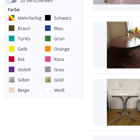
zu verschenken
Farbe
Mehrfarbig
Schwarz
Braun
Blau
Türkis
Grün
Gelb
Orange
Rot
Rosa
Violett
Grau
Silber
Gold
Beige
Weiß