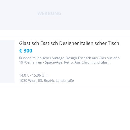
Glastisch Esstisch Designer Italienischer Tisch
€ 300
Runder italienischer Vintage-Design-Esstisch aus Glas aus den
1970er Jahren - Space-Age, Retro, Aus Chrom und Glas!
Altersgemäße Annutzungsspuren aver in gutem Zustand va Glas
Platte in gutem Zustand 75 cm hoch, Durchmesser der Platte 1
Meter...
14.07. - 15:06 Uhr
1030 Wien, 03. Bezirk, Landstraße