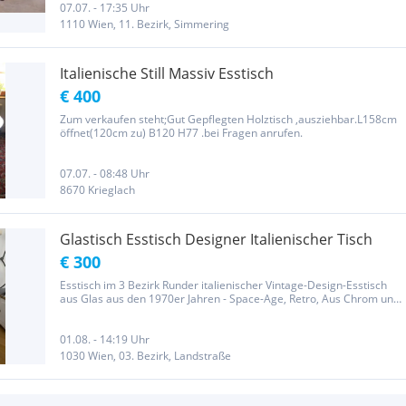
07.07. - 17:35 Uhr
1110 Wien, 11. Bezirk, Simmering
Italienische Still Massiv Esstisch
€ 400
Zum verkaufen steht;Gut Gepflegten Holztisch ,ausziehbar.L158cm
öffnet(120cm zu) B120 H77 .bei Fragen anrufen.
07.07. - 08:48 Uhr
8670 Krieglach
Glastisch Esstisch Designer Italienischer Tisch
€ 300
Esstisch im 3 Bezirk Runder italienischer Vintage-Design-Esstisch
aus Glas aus den 1970er Jahren - Space-Age, Retro, Aus Chrom und
Glas! Altersgemäße Annutzungsspuren aver in gutem Zustand va
Glas Platte in gutem Zustand 75 cm hoch, Durchmesser der...
01.08. - 14:19 Uhr
1030 Wien, 03. Bezirk, Landstraße