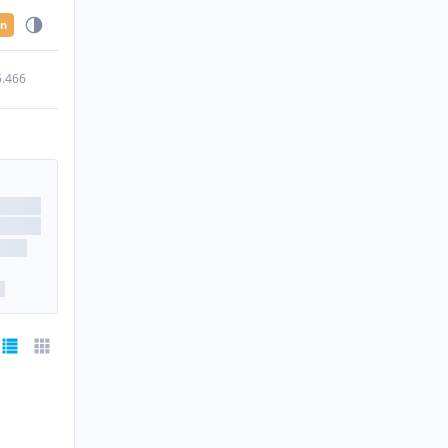
en
5.466