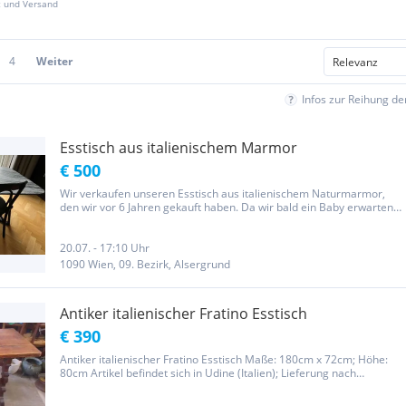
z und Versand
4
Weiter
Infos zur Reihung d
Esstisch aus italienischem Marmor
€ 500
Wir verkaufen unseren Esstisch aus italienischem Naturmarmor,
den wir vor 6 Jahren gekauft haben. Da wir bald ein Baby erwarten,
möchten wir uns von diesem großen Tisch trennen. Der Tisch
besteht aus unbehandeltem, nicht versiegeltem Marmor, was...
20.07. - 17:10 Uhr
1090 Wien, 09. Bezirk, Alsergrund
Antiker italienischer Fratino Esstisch
€ 390
Antiker italienischer Fratino Esstisch Maße: 180cm x 72cm; Höhe:
80cm Artikel befindet sich in Udine (Italien); Lieferung nach
Österreich (entlang A2, z.B. Klagenfurt, Graz, Wr. Neustadt, …)
möglich.