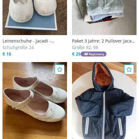
Leinenschuhe - Jacadi -
Paket 3 Jahre: 2 Pullover Jacadi
Halbschuhe - Jacadi
Schuhgröße 24
und Mayoral, 2 Polos Jacadi, 1
Größe 92, 98
Leinenschuhe
€ 15
Shirt Jacadi
€ 25
PayLivery