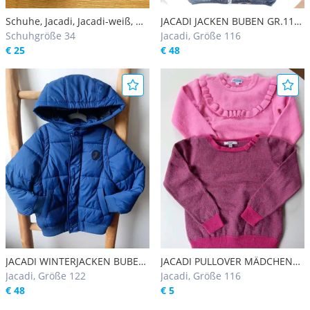
Schuhe, Jacadi, Jacadi-weiß, Gr.
JACADI JACKEN BUBEN GR.116
34
Schuhgröße 34
JACADI
Jacadi, Größe 116
€ 25
€ 48
JACADI WINTERJACKEN BUBEN
JACADI PULLOVER MÄDCHEN
GR.122 JACADI
Jacadi, Größe 122
GR.116 JACADI
Jacadi, Größe 116
€ 48
€ 5