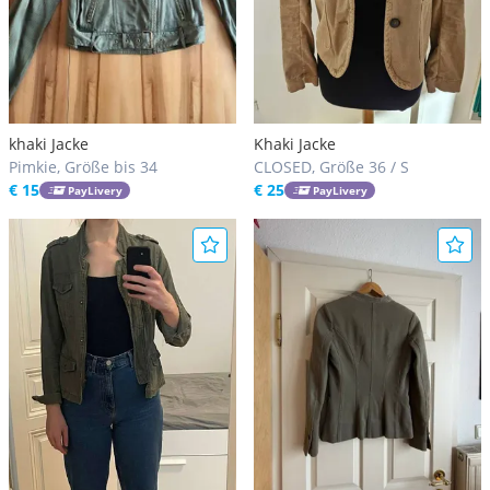
khaki Jacke
Khaki Jacke
Pimkie, Größe bis 34
CLOSED, Größe 36 / S
€ 15
€ 25
PayLivery
PayLivery