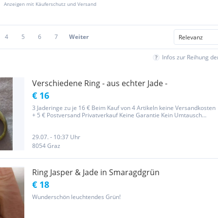
Anzeigen mit Käuferschutz und Versand
4
5
6
7
Weiter
Infos zur Reihung d
Verschiedene Ring - aus echter Jade -
€ 16
3 Jaderinge zu je 16 € Beim Kauf von 4 Artikeln keine Versandkosten
+ 5 € Postversand Privatverkauf Keine Garantie Kein Umtausch
Keine Rücknahme Ich bin Privatverkäufer (samt Großfamilie) und
verkaufe die nicht mehr benötigten Dinge aus unserem Haushalt...
29.07. - 10:37 Uhr
8054 Graz
Ring Jasper & Jade in Smaragdgrün
€ 18
Wunderschön leuchtendes Grün!