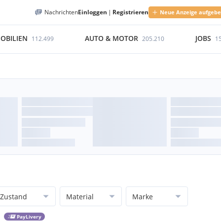
Nachrichten
Einloggen
|
Registrieren
Neue Anzeige aufgeb
OBILIEN
AUTO & MOTOR
JOBS
112.499
205.210
1
Zustand
Material
Marke
PayLivery