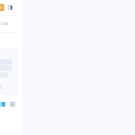
en
5.724