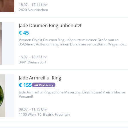
18.07. - 17:11 Uhr
2620 Neunkirchen
Jade Daumen Ring unbenutzt
€ 45
Vitrinen Objekt Daumen Ring unbenutzt mit einer Größe von ca
35/24mm, Außenumfang, innen Durchmesser ca.26mm Wegen der
neuen Gesetzesbestimmungen erfolgt der Verkauf unter
Ausschluss jeglicher Gewährleistung, Garantie und Rücknahme. Da
es sich um einen...
15.07. - 18:32 Uhr
3441 Dietersdorf
Jade Armreif u. Ring
€ 155
PayLivery
Jade Armreif u. Ring, schöne Maserung, Einschlüsse! Preis inklusive
Versand!
09.07. - 11:15 Uhr
1100 Wien, 10. Bezirk, Favoriten