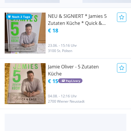
NEU & SIGNIERT * Jamies 5
Noch 2 Tage
Zutaten Küche * Quick &
Easy * Jamie Oliver
€ 18
23.06. - 15:16 Uhr
3100 St. Pölten
Jamie Oliver - 5 Zutaten
Küche
€ 15
PayLivery
04.08. - 12:16 Uhr
2700 Wiener Neustadt