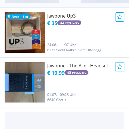
Jawbone Up3
Noch 1 Tag
€ 35
PayLivery
24.06. - 11:07 Uhr
8171 Sankt Kathrein am Offenegg
Jawbone - The Ace - Headset
€ 19,99
PayLivery
01.07. - 09:23 Uhr
6840 Götzis