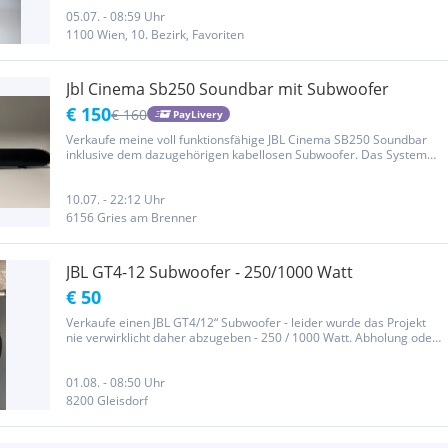
Technisch einwandfrei * Alle Treiber sind original * Preis: 2500 €
(Fixpreis) JBL 250Ti Classic Edition...
05.07. - 08:59 Uhr
1100 Wien, 10. Bezirk, Favoriten
Jbl Cinema Sb250 Soundbar mit Subwoofer
€ 150
€ 160
PayLivery
Verkaufe meine voll funktionsfähige JBL Cinema SB250 Soundbar
inklusive dem dazugehörigen kabellosen Subwoofer. Das System
sorgt für einen kräftigen Kino-Sound und klare Stimmen beim
Fernsehen, Filmeschauen oder Gaming.Produktdetails &
Highlights:Modell:...
10.07. - 22:12 Uhr
6156 Gries am Brenner
JBL GT4-12 Subwoofer - 250/1000 Watt
€ 50
Verkaufe einen JBL GT4/12“ Subwoofer - leider wurde das Projekt
nie verwirklicht daher abzugeben - 250 / 1000 Watt. Abholung oder
Versand möglich - 7 Euro in Österreich Abschließend der
Standartsatz für Privatpersonen: Ich schließe jede Haftung und...
01.08. - 08:50 Uhr
8200 Gleisdorf