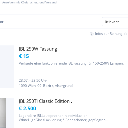
Anzeigen mit Käuferschutz und Versand
er
Infos zur Reihung d
JBL 250W Fassung
€ 15
Verkaufe eine funktionierende JBL Fassung für 150-250W Lampen.
23.07. - 23:56 Uhr
1090 Wien, 09. Bezirk, Alsergrund
JBL 250Ti Classic Edition .
€ 2.500
Legendäre JBLLautsprecher in individueller
WhiteHighGlossLackierung * Sehr schöner, gepflegter
Gesamtzustand * Nur leichte optische Gebrauchsspuren *