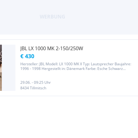
JBL LX 1000 MK 2-150/250W
€ 430
Hersteller: JBL Modell: LX 1000 MK II Typ: Lautsprecher Baujahre:
1996 - 1998 Hergestellt in: Dänemark Farbe: Esche Schwarz
Abmessungen: 320 x 1080 x 380 mm (BxHxT) Gewicht: 27,5 kg
Neupreis ca.: 1'399 DM (1997) Neue Sicken,original JBL,inklusive
Montage...
29.06. - 09:25 Uhr
8434 Tillmitsch