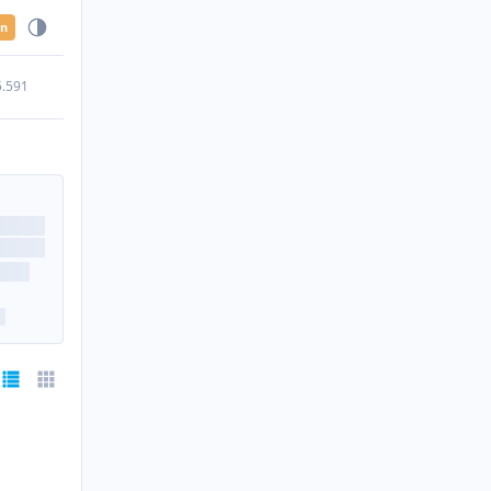
en
5.591