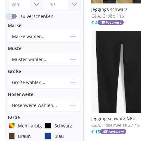
Jeggings schwarz
C&A, Größe 116
zu verschenken
€ 4
PayLivery
Marke
Marke wählen...
Muster
Muster wählen...
Größe
Größe wählen...
Hosenweite
Hosenweite wählen...
Farbe
Jegging schwarz NEU
C&A, Hosenweite 27 / S
Mehrfarbig
Schwarz
€ 15
PayLivery
Braun
Blau