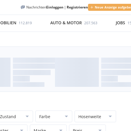
Nachrichten
Einloggen
|
Registrieren
Neue Anzeige aufgeb
OBILIEN
AUTO & MOTOR
JOBS
112.819
207.563
1
Zustand
Farbe
Hosenweite
ster
Marke
Preis