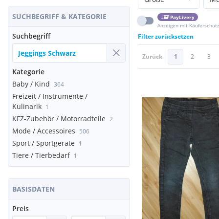
SUCHBEGRIFF & KATEGORIE
PayLivery
Anzeigen mit Käuferschut
Suchbegriff
Filter zurücksetzen
Zurück
1
2
3
Kategorie
Baby / Kind
364
Freizeit / Instrumente /
Kulinarik
1
KFZ-Zubehör / Motorradteile
2
Mode / Accessoires
506
Sport / Sportgeräte
1
Tiere / Tierbedarf
1
BASISDATEN
Preis