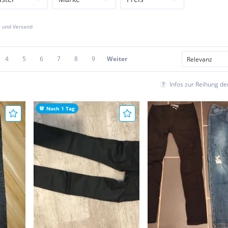
z und Versand
4
5
6
7
8
9
Weiter
Infos zur Reihung d
Noch 1 Tag