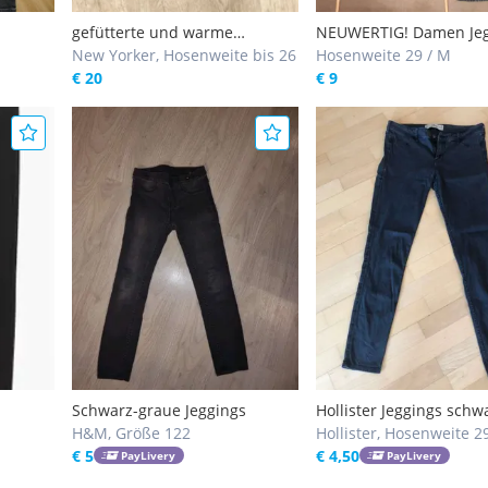
gefütterte und warme
NEUWERTIG! Damen Jeg
Lederoptik Hose / Jeggings
New Yorker, Hosenweite bis 26
in Größe M - destroyed
Hosenweite 29 / M
schwarz Jeggings Gr.26
€ 20
Jeggings von Calzedoni
€ 9
/ schwarze Jegging Gr. 
Schwarz-graue Jeggings
Hollister Jeggings schw
H&M, Größe 122
Hollister, Hosenweite 2
€ 5
€ 4,50
PayLivery
PayLivery