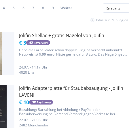
4
5
6
7
8
9
Weiter
Infos zur Reihung d
Jolifin Shellac + gratis Nagelöl von Jolifin
€ 3
PayLivery
Habe die Farbe leider schon doppelt. Originalverpackt unbenützt.
Neupreis ist 9.99 euro. Hätte gerne dafür 3 Euro. Das Nagelöl gebe
ich gerne gratis dazu.
24.07. - 14:17 Uhr
4020 Linz
Jolifin Adapterplatte für Staubabsaugung - Jolifin
LAVENI
€ 10
PayLivery
Bezahlung: Barzahlung bei Abholung / PayPal oder
Banküberweisung bei Versand Versand: gegen Vorkasse bei
Kostenübernahme, oder sonstiger Vereinbarung möglich. Gerne
22.07. - 21:08 Uhr
lade ich Sie ein, meine anderen Artikel anzusehen.
2482 Münchendorf
Rechtsgrundlage: Der Verkauf erfolgt...