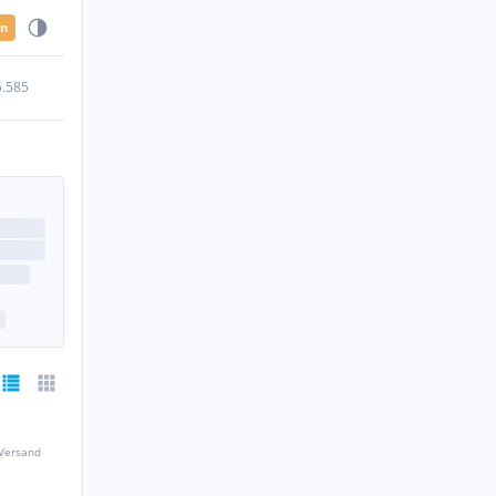
en
5.585
 Versand