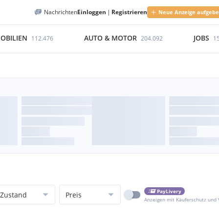
Nachrichten
Einloggen
|
Registrieren
Neue Anzeige aufgeb
OBILIEN
AUTO & MOTOR
JOBS
112.476
204.092
1
PayLivery
Zustand
Preis
Anzeigen mit Käuferschutz und