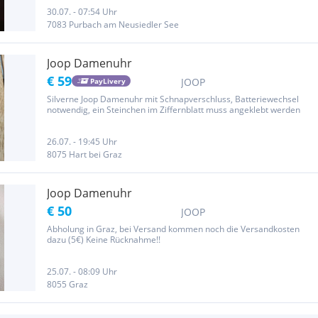
Privatverkauf, daher keine Garantie und Gewährleistung.
30.07. - 07:54 Uhr
7083 Purbach am Neusiedler See
Joop Damenuhr
€ 59
JOOP
PayLivery
Silverne Joop Damenuhr mit Schnapverschluss, Batteriewechsel
notwendig, ein Steinchen im Ziffernblatt muss angeklebt werden
26.07. - 19:45 Uhr
8075 Hart bei Graz
Joop Damenuhr
€ 50
JOOP
Abholung in Graz, bei Versand kommen noch die Versandkosten
dazu (5€) Keine Rücknahme!!
25.07. - 08:09 Uhr
8055 Graz