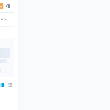
en
5.677