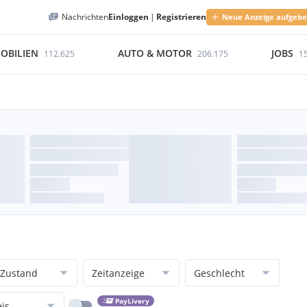
Nachrichten
Einloggen
|
Registrieren
Neue Anzeige aufgeb
OBILIEN
AUTO & MOTOR
JOBS
112.625
206.175
1
Zustand
Zeitanzeige
Geschlecht
PayLivery
eis