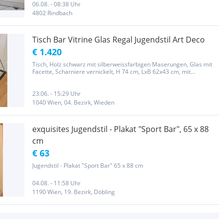
verwenden da Tablett auch vorhanden!! Die Glaseinsätze haben je
06.08. - 08:38 Uhr
einen 4fach Facettenschliff Höhe ca. 79 cm Breite ca. 44 cm
4802 Rindbach
aüßerst...
Tisch Bar Vitrine Glas Regal Jugendstil Art Deco
€ 1.420
Tisch, Holz schwarz mit silberweissfarbigen Maserungen, Glas mit
Facette, Scharniere vernickelt, H 74 cm, LxB 62x43 cm, mit
ausgestellten Glastüren LxB 95x77 cm, Jugendstil, Art Deco Zeit.
23.06. - 15:29 Uhr
1040 Wien, 04. Bezirk, Wieden
exquisites Jugendstil - Plakat "Sport Bar", 65 x 88
cm
€ 63
Jugendstil - Plakat "Sport Bar" 65 x 88 cm
04.08. - 11:58 Uhr
1190 Wien, 19. Bezirk, Döbling