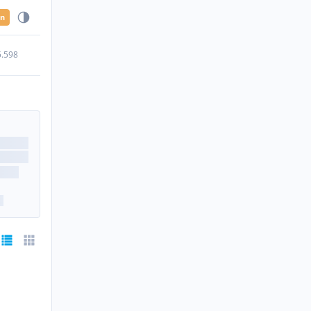
en
5.598