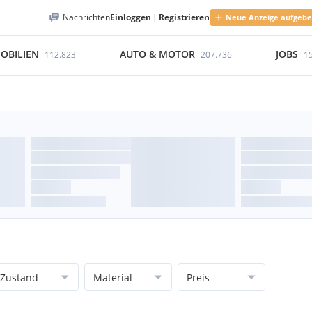
Nachrichten
Einloggen
|
Registrieren
Neue Anzeige aufgeb
OBILIEN
AUTO & MOTOR
JOBS
112.823
207.736
1
Zustand
Material
Preis