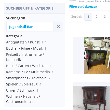
Anzeigen mit Käuferschut
Filter zurücksetzen
SUCHBEGRIFF & KATEGORIE
Zurück
1
2
3
Suchbegriff
Kategorie
Antiquitäten / Kunst
111
Bücher / Filme / Musik
8
Freizeit / Instrumente /
Kulinarik
3
Haus / Garten / Werkstatt
1
Kameras / TV / Multimedia
1
Smartphones / Telefonie
2
Spielen / Spielzeug
4
Uhren / Schmuck
8
Wohnen / Haushalt /
Gastronomie
33