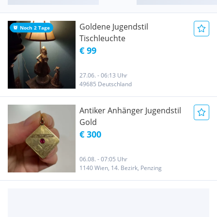
Goldene Jugendstil
Noch 2 Tage
Tischleuchte
€ 99
27.06. - 06:13 Uhr
49685 Deutschland
Antiker Anhänger Jugendstil
Gold
€ 300
06.08. - 07:05 Uhr
1140 Wien, 14. Bezirk, Penzing