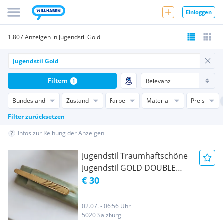
Einloggen
1.807 Anzeigen in Jugendstil Gold
Filtern
1
Bundesland
Zustand
Farbe
Material
Preis
Filter zurücksetzen
Infos zur Reihung der Anzeigen
Jugendstil Traumhaftschöne
Jugendstil GOLD DOUBLE
Goldfarbene Krawattenhalter
€ 30
Gold Double A&M
02.07. - 06:56 Uhr
5020 Salzburg