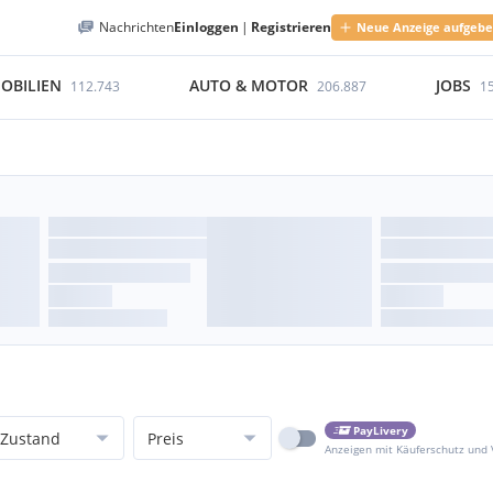
Nachrichten
Einloggen
|
Registrieren
Neue Anzeige aufgeb
OBILIEN
AUTO & MOTOR
JOBS
112.743
206.887
1
PayLivery
Zustand
Preis
Anzeigen mit Käuferschutz und