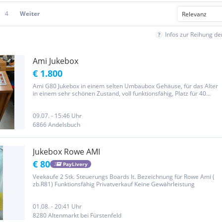
4
Weiter
Infos zur Reihung d
Ami Jukebox
€ 1.800
Ami G80 Jukebox in einem selten Umbaubox Gehäuse, für das Alter
in einem sehr schönen Zustand, voll funktionsfähig, Platz für 40
Singels also 80 Titel, die Box ist voll bestückt
09.07. - 15:46 Uhr
6866 Andelsbuch
Jukebox Rowe AMI
€ 80
PayLivery
Veekaufe 2 Stk. Steuerungs Boards lt. Bezeichnung für Rowe Ami (
zb.R81) Funktionsfähig Privatverkauf Keine Gewährleistung
01.08. - 20:41 Uhr
8280 Altenmarkt bei Fürstenfeld