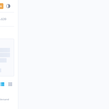
en
5.639
 Versand