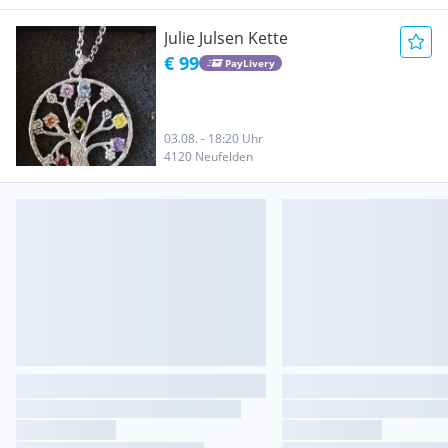
Julie Julsen Kette
€ 99
PayLivery
03.08. - 18:20 Uhr
4120 Neufelden