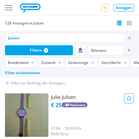
Einloggen
128 Anzeigen in Julsen
Filtern
1
Bundesland
Zustand
Zeitanzeige
Geschlecht
Ma
Filter zurücksetzen
Infos zur Reihung der Anzeigen
Julie Julsen
€ 25
PayLivery
27.06. - 18:30 Uhr
8042 Graz