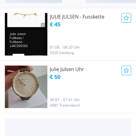
JULIE JULSEN - Fusskette
€ 45
01.08. - 08:20 Uhr
5020 Salzburg
Julie Julsen Uhr
€ 50
30.07. - 07:41 Uhr
2881 Trattenbach