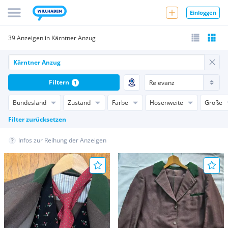
Einloggen
39 Anzeigen in Kärntner Anzug
Filtern
1
Bundesland
Zustand
Farbe
Hosenweite
Größe
Filter zurücksetzen
Infos zur Reihung der Anzeigen