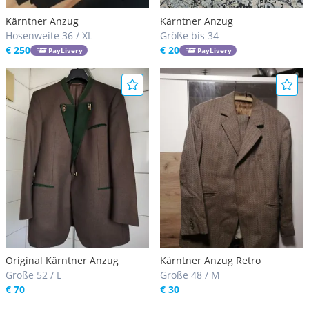
Kärntner Anzug
Kärntner Anzug
Hosenweite 36 / XL
Größe bis 34
€ 250
€ 20
PayLivery
PayLivery
Original Kärntner Anzug
Kärntner Anzug Retro
Größe 52 / L
Größe 48 / M
€ 70
€ 30