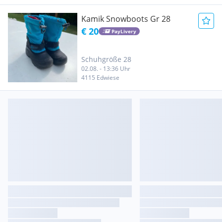
Kamik Snowboots Gr 28
€ 20
PayLivery
Schuhgröße 28
02.08. - 13:36 Uhr
4115 Edwiese