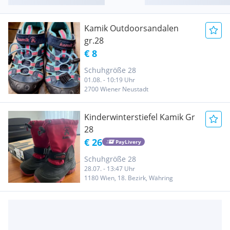
Kamik Outdoorsandalen
gr.28
€ 8
Schuhgröße 28
01.08. - 10:19 Uhr
2700 Wiener Neustadt
Kinderwinterstiefel Kamik Gr
28
€ 26
PayLivery
Schuhgröße 28
28.07. - 13:47 Uhr
1180 Wien, 18. Bezirk, Währing