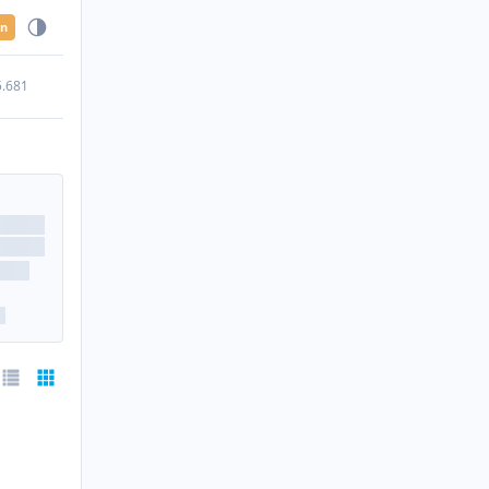
en
5.681