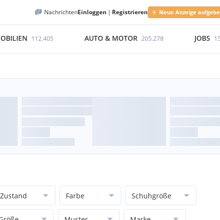
Nachrichten
Einloggen
|
Registrieren
Neue Anzeige aufgeb
OBILIEN
AUTO & MOTOR
JOBS
112.405
205.278
1
Zustand
Farbe
Schuhgröße
Größe
Muster
Marke