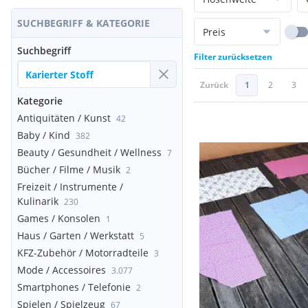
SUCHBEGRIFF & KATEGORIE
Preis
Suchbegriff
Filter zurücksetzen
Zurück
1
2
3
Kategorie
Antiquitäten / Kunst
42
Baby / Kind
382
Beauty / Gesundheit / Wellness
7
Bücher / Filme / Musik
2
Freizeit / Instrumente /
Kulinarik
230
Games / Konsolen
1
Haus / Garten / Werkstatt
5
KFZ-Zubehör / Motorradteile
3
Mode / Accessoires
3.077
Smartphones / Telefonie
2
Spielen / Spielzeug
67