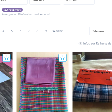
PayLivery
Anzeigen mit Käuferschutz und Versand
4
5
6
7
8
9
Weiter
Infos zur Reihung d