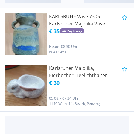
KARLSRUHE Vase 7305
Karlsruher Majolika Vase
Friedegart Glatzle ?
€ 35
PayLivery
Heute, 08:30 Uhr
8041 Graz
Karlsruher Majolika,
Eierbecher, Teelichthalter
€ 30
05.08. - 07:24 Uhr
1140 Wien, 14. Bezirk, Penzing