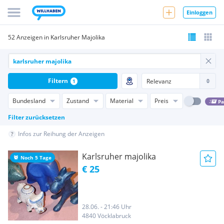
Einloggen
52 Anzeigen in Karlsruher Majolika
Filtern
1
Bundesland
Zustand
Material
Preis
Pa
Filter zurücksetzen
Infos zur Reihung der Anzeigen
Karlsruher majolika
Noch 5 Tage
€ 25
28.06. - 21:46 Uhr
4840 Vöcklabruck