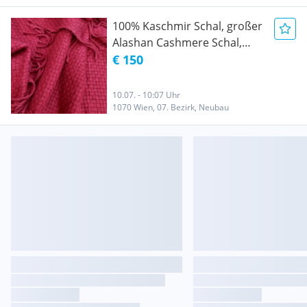
100% Kaschmir Schal, großer
Alashan Cashmere Schal,
Wolle Schal Tuch, Kaschmir
€ 150
Decke, Cashmere Schal
dunkelrot
10.07. - 10:07 Uhr
1070 Wien, 07. Bezirk, Neubau