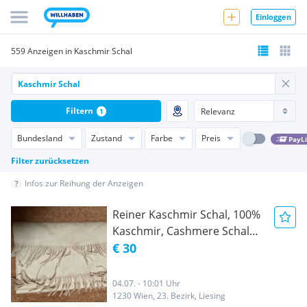
Einloggen
559 Anzeigen in Kaschmir Schal
Filtern
1
Bundesland
Zustand
Farbe
Preis
PayL
Filter zurücksetzen
Infos zur Reihung der Anzeigen
Reiner Kaschmir Schal, 100%
Kaschmir, Cashmere Schal
beige, unbenutzt, Uni Schal
€ 30
Kaschmir Wolle
04.07. - 10:01 Uhr
1230 Wien, 23. Bezirk, Liesing