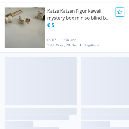
Katze Katzen Figur kawaii
mystery box miniso blind box
japan korea
€ 5
09.07. - 11:34 Uhr
1200 Wien, 20. Bezirk, Brigittenau