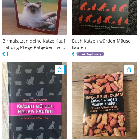
Birmakatzen deine Katze Kauf
Buch Katzen würden Mäuse
Haltung Pflege Ratgeber - von
kaufen
deine Katze
€ 1
€ 1
PayLivery