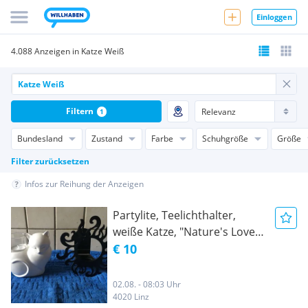
Einloggen
4.088 Anzeigen in Katze Weiß
Filtern
1
Bundesland
Zustand
Farbe
Schuhgröße
Größe
Filter zurücksetzen
Infos zur Reihung der Anzeigen
Partylite, Teelichthalter,
weiße Katze, "Nature's Love",
Katzenbaby - kleine weiße
€ 10
Katze, Sonne
02.08. - 08:03 Uhr
4020 Linz