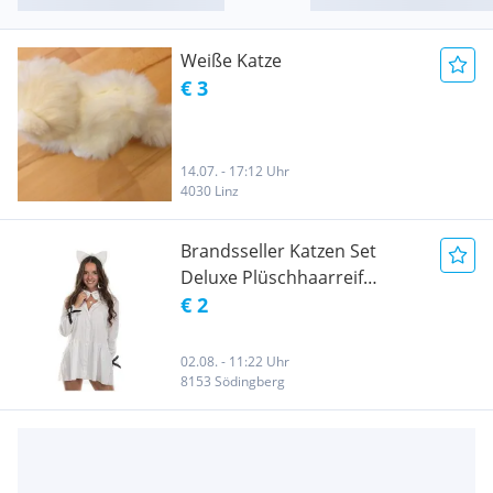
Weiße Katze
€ 3
14.07. - 17:12 Uhr
4030 Linz
Brandsseller Katzen Set
Deluxe Plüschhaarreif
Samtohren
€ 2
Samtschwänzchen Satinfliege
mit weißer Schleife Katzen
02.08. - 11:22 Uhr
Set -Weiss
8153 Södingberg