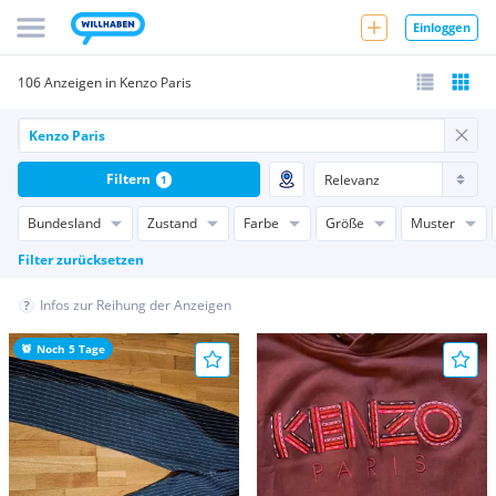
Einloggen
106 Anzeigen in Kenzo Paris
Filtern
1
Bundesland
Zustand
Farbe
Größe
Muster
Filter zurücksetzen
Infos zur Reihung der Anzeigen
Noch 5 Tage