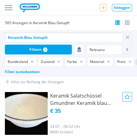
Einloggen
505 Anzeigen in Keramik Blau Getupft
Filtern
1
Bundesland
Zustand
Farbe
Material
Preis
Filter zurücksetzen
Infos zur Reihung der Anzeigen
Keramik Salatschüssel
Gmundner Keramik blau
getupft
€ 35
24.07. - 06:52 Uhr
8600 Arndorf