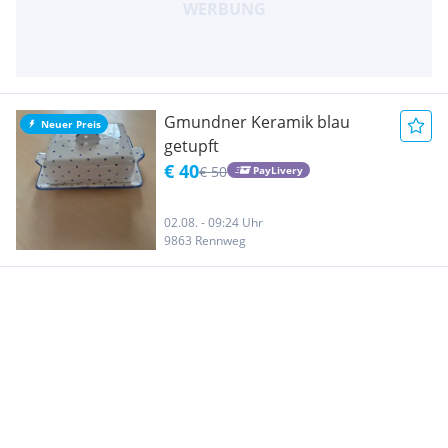
Gmundner Keramik blau
Neuer Preis
getupft
€ 40
€ 50
PayLivery
02.08. - 09:24 Uhr
9863 Rennweg