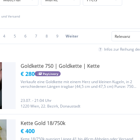
z und Versand
4
5
6
7
8
9
Weiter
Infos zur Reihung d
Goldkette 750 | Goldkette | Kette
€ 280
PayLivery
Verkaufe eine Goldkette mit einem Herz und kleinen Kugeln, in 2
verschiedenen Längen tragbar (44,5 cm und 47,5 cm) Punze: 750
Länge: 47,5 cm
23.07. - 21:04 Uhr
1220 Wien, 22. Bezirk, Donaustadt
Kette Gold 18/750k
€ 400
Kette 18/750k punziert Länge 41 bis 46cm Abholen oder Versand