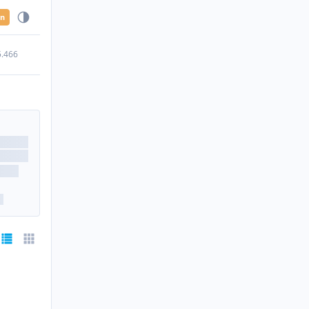
en
5.466