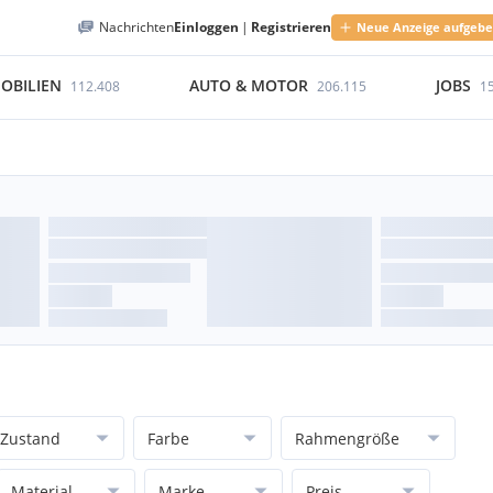
Nachrichten
Einloggen
|
Registrieren
Neue Anzeige aufgeb
OBILIEN
AUTO & MOTOR
JOBS
112.408
206.115
1
Zustand
Farbe
Rahmengröße
Material
Marke
Preis