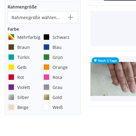
Rahmengröße
Rahmengröße wählen...
Farbe
Mehrfarbig
Schwarz
Braun
Blau
Türkis
Grün
Noch 2 Tage
Gelb
Orange
Rot
Rosa
Violett
Grau
Silber
Gold
Beige
Weiß