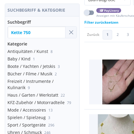
SUCHBEGRIFF & KATEGORIE
PayLivery
Anzeigen mit Käuferschut
Suchbegriff
Filter zurücksetzen
Zurück
1
2
3
Kategorie
Antiquitäten / Kunst
8
Baby / Kind
1
Boote / Yachten / Jetskis
3
Bücher / Filme / Musik
2
Freizeit / Instrumente /
Kulinarik
9
Haus / Garten / Werkstatt
22
KFZ-Zubehör / Motorradteile
79
Mode / Accessoires
13
Spielen / Spielzeug
3
Sport / Sportgeräte
296
Uhren / Schmuck
246