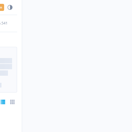
en
5.541