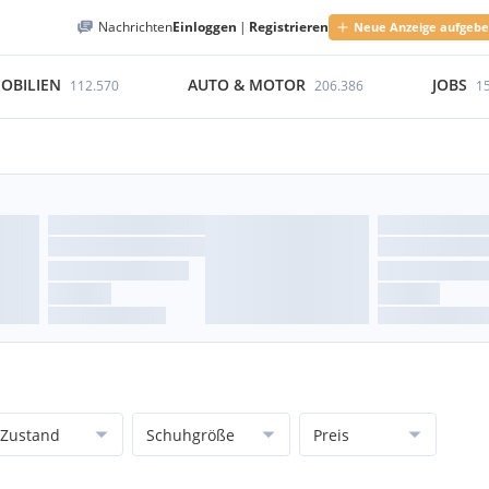
Nachrichten
Einloggen
|
Registrieren
Neue Anzeige aufgeb
OBILIEN
AUTO & MOTOR
JOBS
112.570
206.386
1
Zustand
Schuhgröße
Preis