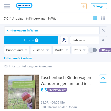
Einloggen
7.611 Anzeigen in Kinderwagen In Wien
Filtern
1
Bundesland
Zustand
Marke
Preis
PayL
Filter zurücksetzen
Infos zur Reihung der Anzeigen
Taschenbuch Kinderwagen-
Wanderungen um und in
Wien
€ 3
PayLivery
28.07. - 06:05 Uhr
3500 Krems an der Donau