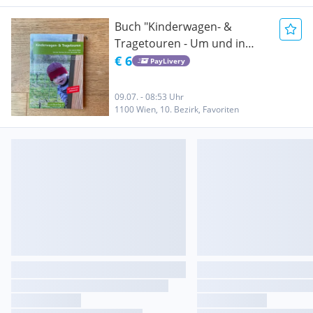
Buch "Kinderwagen- &
Tragetouren - Um und in
Wien"
€ 6
PayLivery
09.07. - 08:53 Uhr
1100 Wien, 10. Bezirk, Favoriten