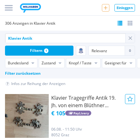
Einloggen
306 Anzeigen in Klavier Antik
Filtern
1
Bundesland
Zustand
Knopf / Taste
Geeignet für
Filter zurücksetzen
Infos zur Reihung der Anzeigen
Klavier Tragegriffe Antik 19.
Jh. von einem Blüthner
Klavier
€ 105
PayLivery
06.08. - 11:50 Uhr
8052 Graz