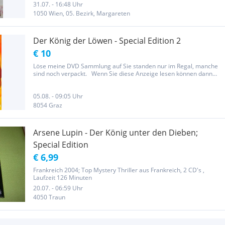
31.07. - 16:48 Uhr
1050 Wien, 05. Bezirk, Margareten
Der König der Löwen - Special Edition 2
€ 10
Löse meine DVD Sammlung auf Sie standen nur im Regal, manche
sind noch verpackt. Wenn Sie diese Anzeige lesen können dann
gibt sie noch. Ich werde keine Antwort auf (ist er noch da) oder
ähnliches beantworten. Auch die Halbierer kriegen keine Antwort
05.08. - 09:05 Uhr
8054 Graz
Arsene Lupin - Der König unter den Dieben;
Special Edition
€ 6,99
Frankreich 2004; Top Mystery Thriller aus Frankreich, 2 CD's ,
Laufzeit 126 Minuten
20.07. - 06:59 Uhr
4050 Traun