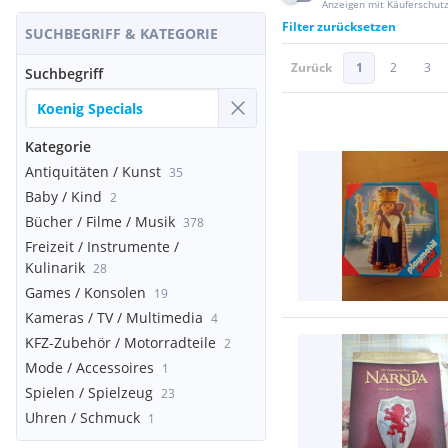
Anzeigen mit Käuferschut
Filter zurücksetzen
SUCHBEGRIFF & KATEGORIE
Zurück
1
2
3
Suchbegriff
Kategorie
Antiquitäten / Kunst
35
Baby / Kind
2
Bücher / Filme / Musik
378
Freizeit / Instrumente /
Kulinarik
28
Games / Konsolen
19
Kameras / TV / Multimedia
4
KFZ-Zubehör / Motorradteile
2
Mode / Accessoires
1
Spielen / Spielzeug
23
Uhren / Schmuck
1