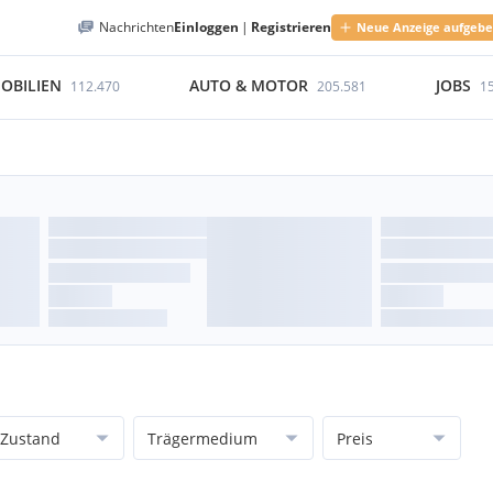
Nachrichten
Einloggen
|
Registrieren
Neue Anzeige aufgeb
OBILIEN
AUTO & MOTOR
JOBS
112.470
205.581
1
Zustand
Trägermedium
Preis