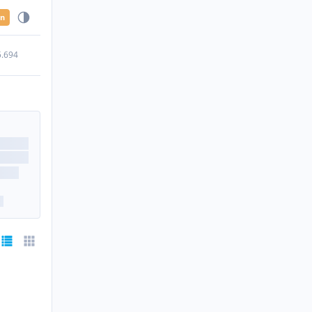
en
5.694