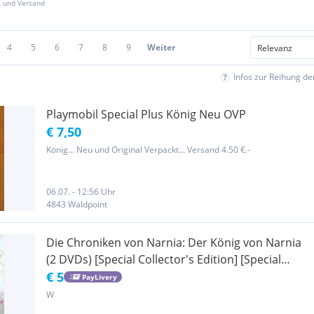
z und Versand
4
5
6
7
8
9
Weiter
Infos zur Reihung d
Playmobil Special Plus König Neu OVP
€ 7,50
König... Neu und Original Verpackt... Versand 4.50 €.-
06.07. - 12:56 Uhr
4843 Waldpoint
Die Chroniken von Narnia: Der König von Narnia
(2 DVDs) [Special Collector's Edition] [Special
Edition]
€ 5
PayLivery
W