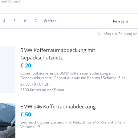
z und Versand
4
5
6
7
Weiter
Infos zur Reihung d
BMW Kofferraumabdeckung mit
Gepäckschutznetz
€ 20
Super funktionierende BMW Kofferraumabdeckung mit
Gepäckschutznetz ! Schaut aus wie nie benutzt ! Schätze 5-er
Kombi so rund 2002 - Teilenr. auf Foto ! VB nur Eur 20,- Abholung
27.07. - 07:07 Uhr
wäre super - Schwerer Teil ! Info: Tel: Wolfgang Da das ein
3500 Krems an der Donau
Privatverkauf...
BMW e46 Kofferraumabdeckung
€ 50
Gebraucht, guter Zustand inkl. Netz. Bmw e46. Preis vhb Kein
Versand!!!!!!