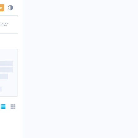
en
5.427