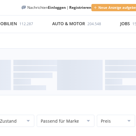
Nachrichten
Einloggen
|
Registrieren
Neue Anzeige aufgeb
OBILIEN
AUTO & MOTOR
JOBS
112.287
204.548
1
Zustand
Passend für Marke
Preis