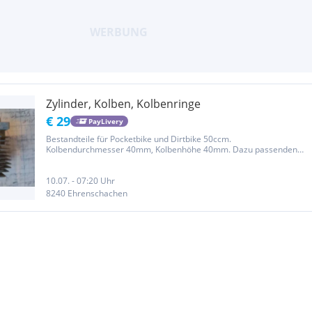
Zylinder, Kolben, Kolbenringe
€ 29
PayLivery
Bestandteile für Pocketbike und Dirtbike 50ccm.
Kolbendurchmesser 40mm, Kolbenhöhe 40mm. Dazu passenden
Zylinder und natürlich auch die Kolbenringe! Teile sind Neuteile!
Privatverkauf, keine Garantie und keine Rücknahme!
10.07. - 07:20 Uhr
8240 Ehrenschachen