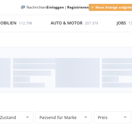
Nachrichten
Einloggen
|
Registrieren
Neue Anzeige aufgeb
OBILIEN
AUTO & MOTOR
JOBS
112.798
207.379
1
Zustand
Passend für Marke
Preis