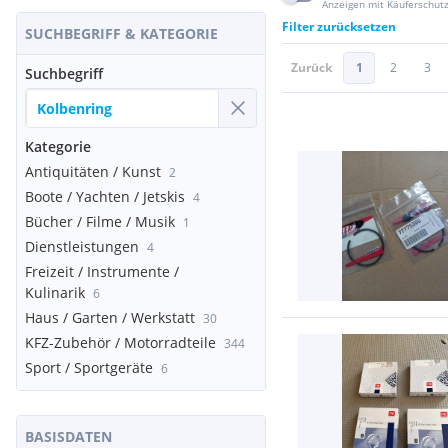
Anzeigen mit Käuferschut
Filter zurücksetzen
SUCHBEGRIFF & KATEGORIE
Zurück
1
2
3
Suchbegriff
Kategorie
Antiquitäten / Kunst
2
Boote / Yachten / Jetskis
4
Bücher / Filme / Musik
1
Dienstleistungen
4
Freizeit / Instrumente /
Kulinarik
6
Haus / Garten / Werkstatt
30
KFZ-Zubehör / Motorradteile
344
Sport / Sportgeräte
6
BASISDATEN