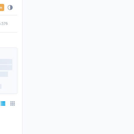
en
5.576