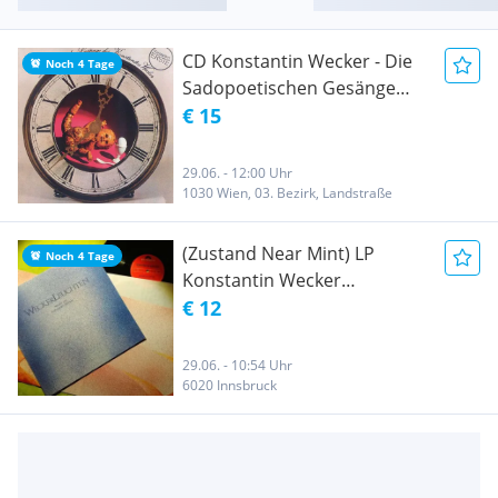
CD Konstantin Wecker - Die
Noch 4 Tage
Sadopoetischen Gesänge
Des Konstantin Amadeus
€ 15
Wecker
29.06. - 12:00 Uhr
1030 Wien, 03. Bezirk, Landstraße
(Zustand Near Mint) LP
Noch 4 Tage
Konstantin Wecker
"Weckerleuchten Neues von
€ 12
Konstantin Wecker",1976
29.06. - 10:54 Uhr
6020 Innsbruck