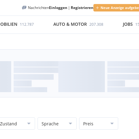
Nachrichten
Einloggen
|
Registrieren
Neue Anzeige aufgeb
OBILIEN
AUTO & MOTOR
JOBS
112.787
207.308
1
Zustand
Sprache
Preis