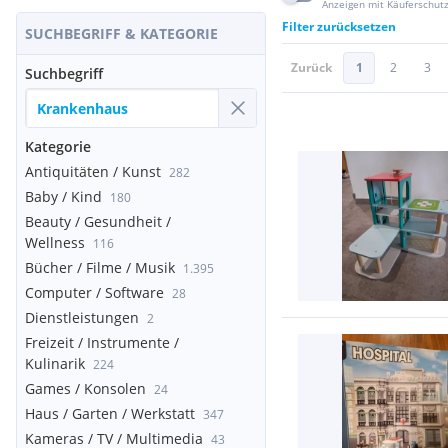
Anzeigen mit Käuferschut
Filter zurücksetzen
SUCHBEGRIFF & KATEGORIE
Zurück
1
2
3
Suchbegriff
Kategorie
Antiquitäten / Kunst
282
Baby / Kind
180
Beauty / Gesundheit /
Wellness
116
Bücher / Filme / Musik
1.395
Computer / Software
28
Dienstleistungen
2
Freizeit / Instrumente /
Kulinarik
224
Games / Konsolen
24
Haus / Garten / Werkstatt
347
Kameras / TV / Multimedia
43