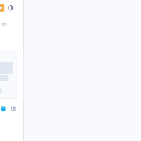
en
5.621