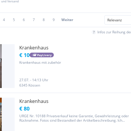
z und Versand
4
5
6
7
8
9
Weiter
Infos zur Reihung d
Krankenhaus
€ 10
PayLivery
Krankenhaus mit zubehör
27.07. - 14:13 Uhr
6345 Kössen
Krankenhaus
€ 80
URGE Nr. 10188 Privatverkauf keine Garantie, Gewährleistung oder
Rücknahme. Fotos sind Bestandteil der Artikelbeschreibung. Ich
schließe jede Haftung für Sachmängel aus.