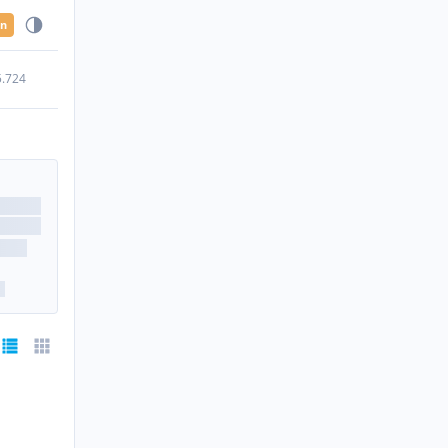
en
5.724