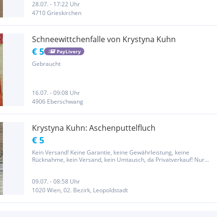
28.07. - 17:22 Uhr
4710 Grieskirchen
Schneewittchenfalle von Krystyna Kuhn
€ 5
PayLivery
Gebraucht
16.07. - 09:08 Uhr
4906 Eberschwang
Krystyna Kuhn: Aschenputtelfluch
€ 5
Kein Versand! Keine Garantie, keine Gewährleistung, keine
Rücknahme, kein Versand, kein Umtausch, da Privatverkauf! Nur
persönliche Abholung bei der U1 Vorgartenstraße oder bei der
U1/U2 Praterstern. Der Preis ist nicht verhandelbar.
09.07. - 08:58 Uhr
1020 Wien, 02. Bezirk, Leopoldstadt