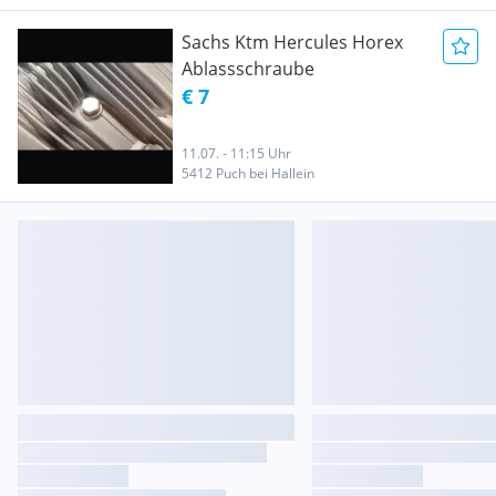
Sachs Ktm Hercules Horex
Ablassschraube
€ 7
11.07. - 11:15 Uhr
5412 Puch bei Hallein