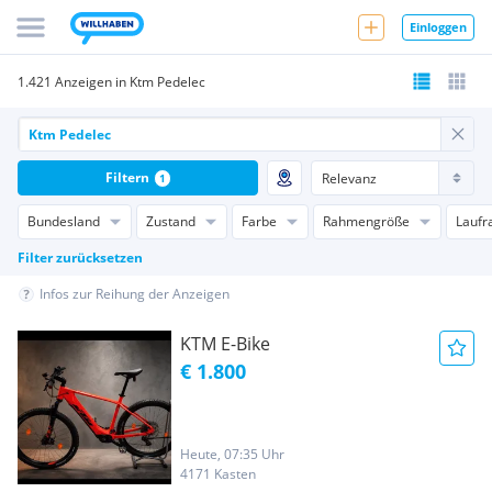
Einloggen
1.421 Anzeigen in Ktm Pedelec
Filtern
1
Bundesland
Zustand
Farbe
Rahmengröße
Laufr
Filter zurücksetzen
Infos zur Reihung der Anzeigen
KTM E-Bike
€ 1.800
Heute, 07:35 Uhr
4171 Kasten