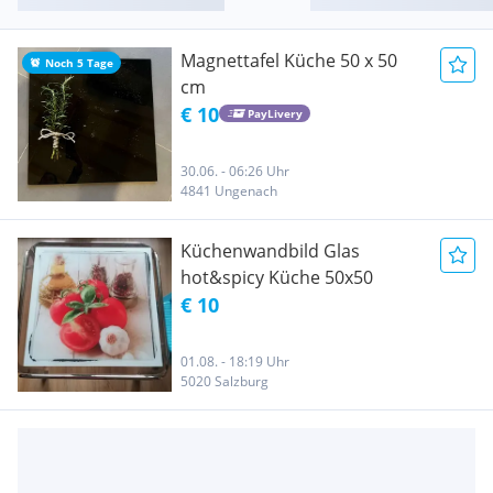
Magnettafel Küche 50 x 50
Noch 5 Tage
cm
€ 10
PayLivery
30.06. - 06:26 Uhr
4841 Ungenach
Küchenwandbild Glas
hot&spicy Küche 50x50
€ 10
01.08. - 18:19 Uhr
5020 Salzburg