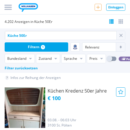
Einloggen
4.202 Anzeigen in Küche 50Er
Filtern
1
Bundesland
Zustand
Sprache
Preis
Pa
Filter zurücksetzen
Infos zur Reihung der Anzeigen
Küchen Kredenz 50er Jahre
€ 100
03.08. - 06:03 Uhr
3100 St. Pölten