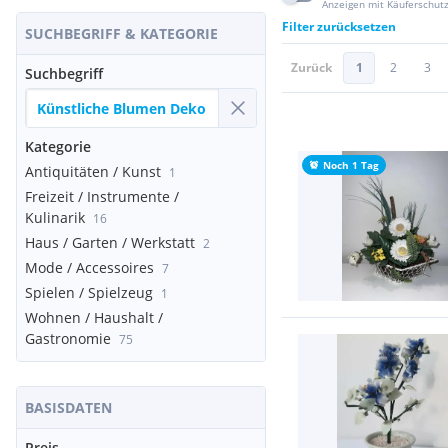
Anzeigen mit Käuferschut
Filter zurücksetzen
SUCHBEGRIFF & KATEGORIE
Zurück
1
2
3
Suchbegriff
Kategorie
Noch 1 Tag
Antiquitäten / Kunst
1
Freizeit / Instrumente /
Kulinarik
16
Haus / Garten / Werkstatt
2
Mode / Accessoires
7
Spielen / Spielzeug
1
Wohnen / Haushalt /
Gastronomie
75
BASISDATEN
Preis