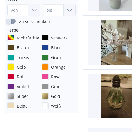
zu verschenken
Farbe
Mehrfarbig
Schwarz
Braun
Blau
Türkis
Grün
Gelb
Orange
Rot
Rosa
Violett
Grau
Silber
Gold
Beige
Weiß