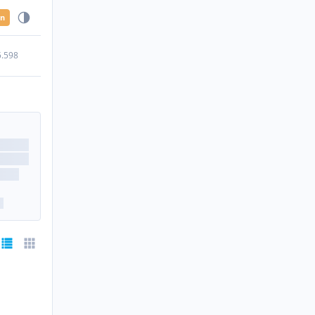
en
5.598