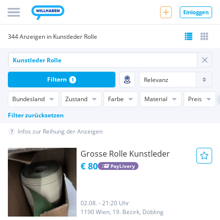
Einloggen
344 Anzeigen in Kunstleder Rolle
Filtern
1
Bundesland
Zustand
Farbe
Material
Preis
Filter zurücksetzen
Infos zur Reihung der Anzeigen
Grosse Rolle Kunstleder
€ 80
PayLivery
02.08. - 21:20 Uhr
1190 Wien, 19. Bezirk, Döbling