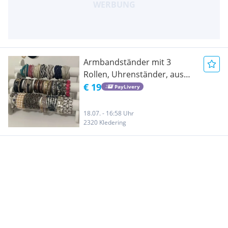
Armbandständer mit 3
Rollen, Uhrenständer, aus
Kunstleder, weiß
€ 19
PayLivery
18.07. - 16:58 Uhr
2320 Kledering