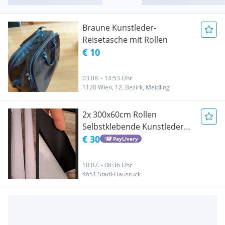
Braune Kunstleder-
Reisetasche mit Rollen
€ 10
03.08. - 14:53 Uhr
1120 Wien, 12. Bezirk, Meidling
2x 300x60cm Rollen
Selbstklebende Kunstleder
Rollen neu
€ 30
PayLivery
10.07. - 08:36 Uhr
4651 Stadl-Hausruck