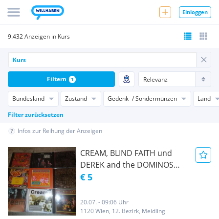
Einloggen
9.432 Anzeigen in Kurs
Filtern
1
Bundesland
Zustand
Gedenk- / Sondermünzen
Land
Filter zurücksetzen
Infos zur Reihung der Anzeigen
CREAM, BLIND FAITH und
DEREK and the DOMINOS
SAMMLUNG KUR8 KUR9
€ 5
KUR10
20.07. - 09:06 Uhr
1120 Wien, 12. Bezirk, Meidling