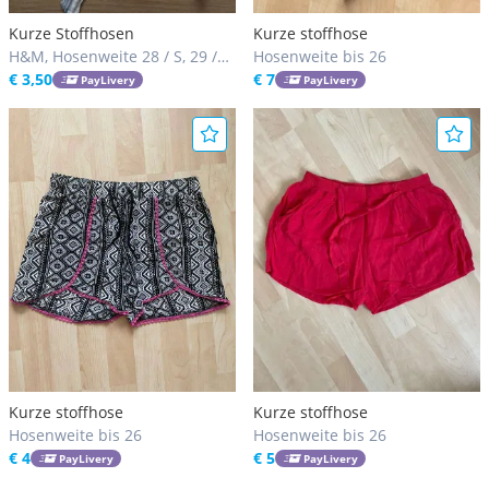
Kurze Stoffhosen
Kurze stoffhose
H&M, Hosenweite 28 / S, 29 /
Hosenweite bis 26
M, 30 / M
€ 3,50
€ 7
PayLivery
PayLivery
Kurze stoffhose
Kurze stoffhose
Hosenweite bis 26
Hosenweite bis 26
€ 4
€ 5
PayLivery
PayLivery