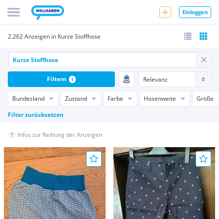
Einloggen
2.262 Anzeigen in Kurze Stoffhose
Filtern
1
Bundesland
Zustand
Farbe
Hosenweite
Größe
Filter zurücksetzen
Infos zur Reihung der Anzeigen