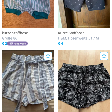
kurze Stoffhose
Kurze Stoffhose
Größe 86
H&M, Hosenweite 31 / M
€ 2
€ 4
PayLivery